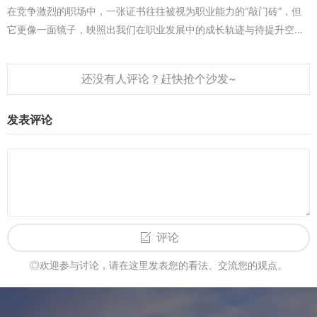
在竞争激烈的职场中，一张证书往往被视为职业能力的“敲门砖”，但
要避免这些误区，需要明确职业定位，根据自身兴趣和优势选择
它更像一面镜子，映照出我们在职业发展中的成长轨迹与待提升空
证书与教育方向，技术型人才可优先考取技能类证书，管理型人才则
间。教育作为知识积累与思维塑造的过程，不仅是获取证书的途径，
应侧重MBA、PMP等管理认证；注重教育的系统性，通过学历教育或
更是促进自我反思的重...
专业培训构建完整知识框架，再结合证书考试巩固重点；坚持“实践优
先”原则，将证书知识应用于实际工作，在解决问题中提升能力，让证
书真正成为职业发展的“助推器”而非“装饰品”。
发表评论
以证为帆，以教育为舵：构建个人职业发展的“航海地图”
以证为帆，以教育为舵，构建个人职业发展的“航海地图”，是驶
向职业彼岸的核心方法论。这张“航海地图”需要明确三个要素：清晰
的职业目标、与目标匹配的证书体系、持续迭代的教育计划。职业目
标是“终点坐标”，需要结合个人兴趣、行业趋势和自身能力，设定短
评论
期、中期、长期目标，短期目标是1年内考取初级证书，中期目标是3
年内晋升为部门主管，长期目标是成为行业内的技术专家；证书体系
◎欢迎参与讨论，请在这里发表您的看法、交流您的观点。
是“帆的组合”，根据目标选择关键证书，技术专家目标可选择系列技
术认证，管理目标可选择PMP、MBA等管理认证；教育计划是“舵的
维护”，通过学历教育、职业培训、行业交流等方式不断更新知识和能