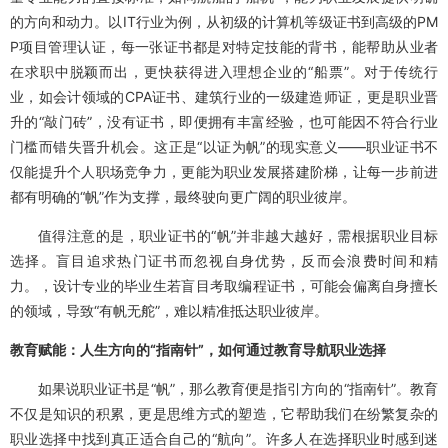
的方向和动力。以IT行业为例，从初级的计算机等级证书到高级的PM
P项目管理认证，每一张证书都是对特定技能的背书，能帮助从业者
在求职中脱颖而出，更快获得进入理想企业的“船票”。对于传统行
业，如会计领域的CPA证书、建筑行业的一级建造师证，更是职业晋
升的“敲门砖”，没有证书，即便拥有丰富经验，也可能因不符合行业
门槛而错失晋升机会。这正是“以证为帆”的现实意义——职业证书不
仅能提升个人职场竞争力，更能为职业发展搭建阶梯，让每一步前进
都有明确的“帆”作为支撑，最终驶向更广阔的职业彼岸。
值得注意的是，职业证书的“帆”并非越大越好，需根据职业目标
选择。盲目追求热门证书而忽视自身优势，反而会浪费时间和精
力。，设计专业的毕业生若盲目考取编程证书，可能会偏离自身擅长
的领域，导致“有帆无舵”，难以精准抵达职业彼岸。
教育赋能：人生方向的“指南针”，如何通过教育导航职业选择
如果说职业证书是“帆”，那么教育便是指引方向的“指南针”。教育
不仅是知识的积累，更是思维方式的塑造，它帮助我们在纷繁复杂的
职业选择中找到真正适合自己的“航向”。许多人在选择职业时感到迷