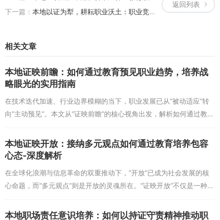
返回列表
书（如CDA数据分析师），能将理论知识转化为实际应用能力，验证
下一篇：
本地以证为犁，耕耘职业沃土：职业竞争力提升的证书策略与教育价值解析
学习成果的同时，证书又能进一步提升职场认可度。反之，在考取证
书的过程中，也会倒逼学习者深化教育，备考CPA证书时，需要系统
学习会计、审计、税法等多领域知识，这本身就是一种深度学习和知
相关文章
识整合的过程。
本地证映前瞻：如何通过教育预见职业趋势，培养战
这种“教育-证书-再教育-再证书”的循环，让个人能力不断迭代升
略眼光的实用指南
级，如同航船不断调整帆的角度和航向，最终顺利抵达职业彼岸。值
得注意的是，协同的核心在于“匹配”——教育内容需与职业证书目标
在技术迭代加速、行业边界模糊的当下，职业发展已从“被动适应”转
紧密相关，避免“学用脱节”；而证书选择则需以教育成果为基础，避
向“主动预见”。本文从“证映前瞻”的核心视角出发，解析如何通过教育
免“盲目考证”。只有两者同频共振，才能发挥最大协同效应，让职业
培养战略眼光，提前洞察职业趋势，为个人职业规划提供清晰路径。
发展的“双轮”持续转动。
无论是刚入职...
本地证映开放：接纳多元观点如何通过教育培养包容
不同职业阶段的证书与教育规划：从职场新人到行业专家的路径
心态-深度解析
在全球化浪潮与信息革命的双重推动下，“开放”已成为社会发展的核
职业发展是一个持续进阶的过程，不同阶段的证书与教育规划，
是驶向职业彼岸的“阶段性航线图”。对于职场新人而言，首要任务是
心命题，而“多元观点”则是开放的灵魂所在。“证映开放”不仅是一种认
通过教育打好基础，同时考取入门级证书，应届生可先考取英语四六
知姿态，更是打破思维壁垒的必要路径；“教育培养包容心态”作为连
级、计算机二级等基础证书，同时通过实习和职业培训明确职业方
接开放理念...
本地职场责任意识培养：如何以持证守责精神推动职