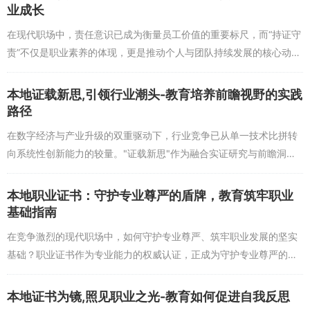
向，为后续发展铺垫。进入职场1-3年的成长阶段，需要聚焦专业技能
业成长
提升，考取行业内有分量的中级证书，如人力资源管理师、软件设计
在现代职场中，责任意识已成为衡量员工价值的重要标尺，而“持证守
师等，同时通过在职教育（如MBA、专业硕士）提升综合能力，向“职
责”不仅是职业素养的体现，更是推动个人与团队持续发展的核心动
场骨干”迈进。
力。本文将从职场担当的实践意义出发，深入探讨如何通过教育培养
而对于职场资深人士或行业专家，教育和证书的重点则转向战略
责任意识，帮助职场...
本地证载新思,引领行业潮头-教育培养前瞻视野的实践
思维和创新能力，通过EMBA提升管理能力，考取行业顶尖认证（如
路径
金融领域的CFA、医疗领域的FACC），同时参与行业前沿研究，保持
在领域内的领先地位。不同阶段的规划如同航船在不同海域的调整，
在数字经济与产业升级的双重驱动下，行业竞争已从单一技术比拼转
让每一步都走得扎实，最终抵达“行业专家”的职业彼岸。
向系统性创新能力的较量。"证载新思"作为融合实证研究与前瞻洞察
的思维模式，正成为引领行业潮头的关键引擎，而教育体系如何培养
如何避免证书与教育投资误区：提升职业规划的精准度
具备前瞻视野的创新...
本地职业证书：守护专业尊严的盾牌，教育筑牢职业
在职业证书与教育投资的过程中，许多人容易陷入盲目跟风的误
基础指南
区，导致时间和精力的浪费，偏离职业彼岸的航向。常见误区包括：
在竞争激烈的现代职场中，如何守护专业尊严、筑牢职业发展的坚实
盲目追求热门证书而忽视个人兴趣，看到“考公热”就盲目报考与专业
基础？职业证书作为专业能力的权威认证，正成为守护专业尊严的重
不符的公务员证书，结果因缺乏兴趣难以坚持；忽视教育的系统性，
要盾牌，而教育则是支撑这一盾牌的根基，两者共同构筑起职场人士
碎片化学习证书考试，导致知识不成体系，无法形成核心竞争力；以
的核心竞争力。 职...
及过度依赖证书而忽视实践能力，认为有证书就等于有能力，最终在
本地证书为镜,照见职业之光-教育如何促进自我反思
实际工作中表现平平。