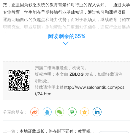
茫，正是因为缺乏系统的教育背景和对行业的深入认知。，通过大学
专业教育，学生能在早期接触行业基础知识，通过实习和课程项目，
逐渐明确自己的兴趣点和能力优势；而对于职场人，继续教育（如在
职研究生、职业培训）则能帮助他们更新知识储备，适应行业发展趋
势，从而更精准地规划人生方向。
阅读剩余的65%
教育的“导航”作用还体现在对职业价值观的塑造上，它让我们明
白职业不仅是谋生手段，更是实现自我价值的途径。，教育让我们理
解“教育导航人生方向”的深层含义——通过学习，我们能认识到自己
扫描二维码推送至手机访问。
的天赋与热情，从而在职业选择中以“人生方向”为核心，避免因短期
版权声明：本文由
ZBLOG
发布，如需转载请注
利益而偏离长期规划。这种价值观的建立，是职业发展中最稳固的“导
明出处。
航系统”，确保我们始终朝着正确的方向前进，驶向职业彼岸。
转载请注明出处
http://www.salonantik.com/pos
t/24.html
证书与教育的协同效应：双轮驱动驶向职业彼岸的关键策略
在职业发展的“航海”中，仅有“帆”或仅有“指南针”都难以抵达目的
分享给朋友：
地，职业证书与教育的协同效应，才是双轮驱动驶向职业彼岸的关键
策略。教育为职业证书提供“理论基础”，而职业证书则是教育成果的
“实践检验”。，学习数据分析专业（教育）后，考取数据分析相关证
上一篇：
本地证载成长，路在脚下延伸：教育积累人生资本的实践解析